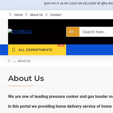
कृपया ध्यान दे हम लोग CASH ON DELIVERY की सुविधा केवल दिल्ली 
Home
About Us
Contact
All
Search
here...
Sale
ALL DEPARTMENTS
home
About Us
About Us
We are one of leading pressure cooker and gas toaster m
in this portal we providing home delivery service of home 