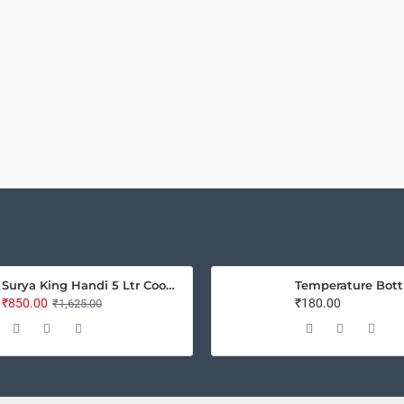
Surya King Handi 5 Ltr Cooker
Temperature Bott
₹850.00
₹180.00
₹1,625.00