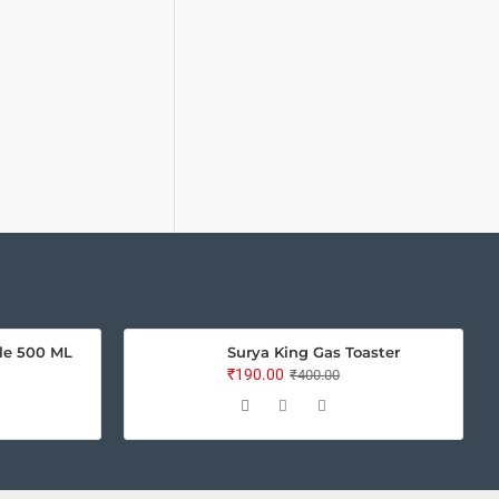
le 500 ML
Surya King Gas Toaster
₹190.00
₹400.00