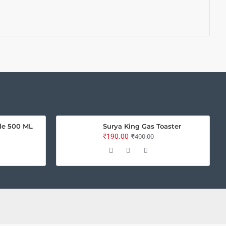
le 500 ML
Surya King Gas Toaster
₹190.00
₹400.00