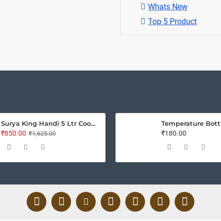
Whats New
Top 5 Product
Surya King Handi 5 Ltr Cooker
Temperature Bott
₹850.00
₹180.00
₹1,625.00